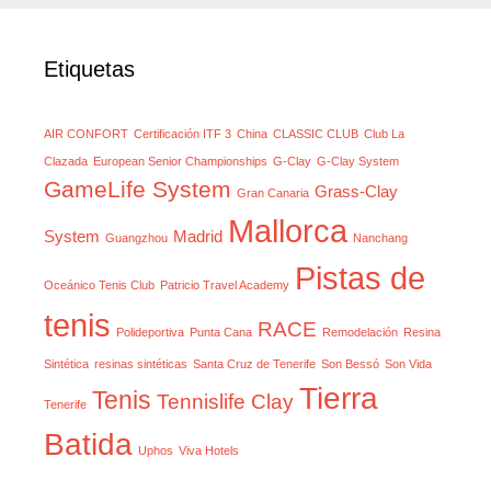
Etiquetas
AIR CONFORT
Certificación ITF 3
China
CLASSIC CLUB
Club La
Clazada
European Senior Championships
G-Clay
G-Clay System
GameLife System
Grass-Clay
Gran Canaria
Mallorca
System
Madrid
Guangzhou
Nanchang
Pistas de
Oceánico Tenis Club
Patricio Travel Academy
tenis
RACE
Polideportiva
Punta Cana
Remodelación
Resina
Sintética
resinas sintéticas
Santa Cruz de Tenerife
Son Bessó
Son Vida
Tierra
Tenis
Tennislife Clay
Tenerife
Batida
Uphos
Viva Hotels