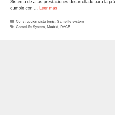
Sistema de altas prestaciones desarrollado para la prá
cumple con …
Leer más
Categorías
Construcción pista tenis
,
Gamelife system
Etiquetas
GameLife System
,
Madrid
,
RACE