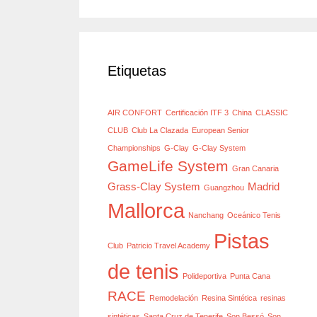
Etiquetas
AIR CONFORT
Certificación ITF 3
China
CLASSIC
CLUB
Club La Clazada
European Senior
Championships
G-Clay
G-Clay System
GameLife System
Gran Canaria
Grass-Clay System
Madrid
Guangzhou
Mallorca
Nanchang
Oceánico Tenis
Pistas
Club
Patricio Travel Academy
de tenis
Polideportiva
Punta Cana
RACE
Remodelación
Resina Sintética
resinas
sintéticas
Santa Cruz de Tenerife
Son Bessó
Son