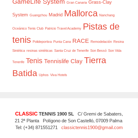
GameLife System
Grass-Clay
Gran Canaria
Mallorca
System
Madrid
Guangzhou
Nanchang
Pistas de
Oceánico Tenis Club
Patricio Travel Academy
tenis
RACE
Polideportiva
Punta Cana
Remodelación
Resina
Sintética
resinas sintéticas
Santa Cruz de Tenerife
Son Bessó
Son Vida
Tierra
Tenis
Tennislife Clay
Tenerife
Batida
Uphos
Viva Hotels
CLASSIC
TENNIS 1900 SL
C/ Gremi de Sabaters,
21 2ª Planta Polígono de Son Castelló, 07009 Palma
Tel: (+34) 871551271
classictennis1900@gmail.com