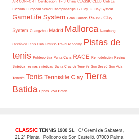
AIR CONFORT
Certificación ITF 3
China
CLASSIC CLUB
Club La
Clazada
European Senior Championships
G-Clay
G-Clay System
GameLife System
Grass-Clay
Gran Canaria
Mallorca
System
Madrid
Guangzhou
Nanchang
Pistas de
Oceánico Tenis Club
Patricio Travel Academy
tenis
RACE
Polideportiva
Punta Cana
Remodelación
Resina
Sintética
resinas sintéticas
Santa Cruz de Tenerife
Son Bessó
Son Vida
Tierra
Tenis
Tennislife Clay
Tenerife
Batida
Uphos
Viva Hotels
CLASSIC
TENNIS 1900 SL
C/ Gremi de Sabaters,
21 2ª Planta Polígono de Son Castelló, 07009 Palma