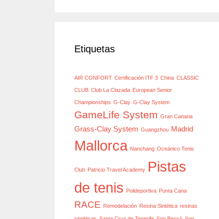
Etiquetas
AIR CONFORT
Certificación ITF 3
China
CLASSIC
CLUB
Club La Clazada
European Senior
Championships
G-Clay
G-Clay System
GameLife System
Gran Canaria
Grass-Clay System
Madrid
Guangzhou
Mallorca
Nanchang
Oceánico Tenis
Pistas
Club
Patricio Travel Academy
de tenis
Polideportiva
Punta Cana
RACE
Remodelación
Resina Sintética
resinas
sintéticas
Santa Cruz de Tenerife
Son Bessó
Son