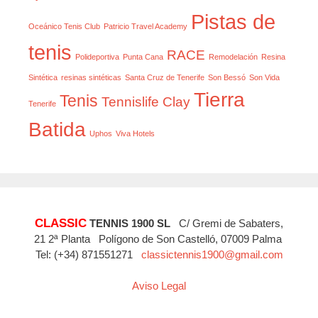
Pistas de
Oceánico Tenis Club
Patricio Travel Academy
tenis
RACE
Polideportiva
Punta Cana
Remodelación
Resina
Sintética
resinas sintéticas
Santa Cruz de Tenerife
Son Bessó
Son Vida
Tierra
Tenis
Tennislife Clay
Tenerife
Batida
Uphos
Viva Hotels
CLASSIC
TENNIS 1900 SL
C/ Gremi de Sabaters,
21 2ª Planta Polígono de Son Castelló, 07009 Palma
Tel: (+34) 871551271
classictennis1900@gmail.com
Aviso Legal