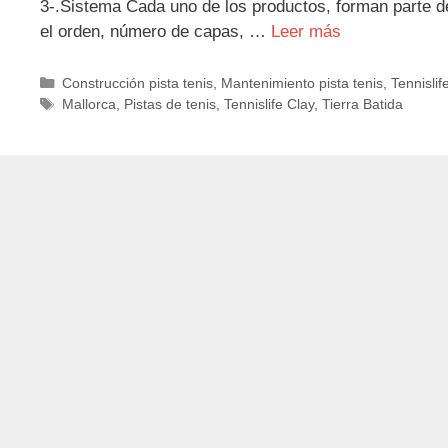
3-.Sistema Cada uno de los productos, forman parte d
el orden, número de capas, …
Leer más
Categorías
Construcción pista tenis
,
Mantenimiento pista tenis
,
Tennislif
Etiquetas
Mallorca
,
Pistas de tenis
,
Tennislife Clay
,
Tierra Batida