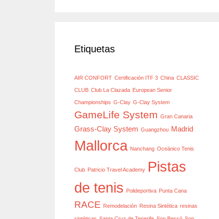
Etiquetas
AIR CONFORT
Certificación ITF 3
China
CLASSIC
CLUB
Club La Clazada
European Senior
Championships
G-Clay
G-Clay System
GameLife System
Gran Canaria
Grass-Clay System
Madrid
Guangzhou
Mallorca
Nanchang
Oceánico Tenis
Pistas
Club
Patricio Travel Academy
de tenis
Polideportiva
Punta Cana
RACE
Remodelación
Resina Sintética
resinas
sintéticas
Santa Cruz de Tenerife
Son Bessó
Son